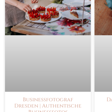
Businessfotograf
D
Dresden | Authentische