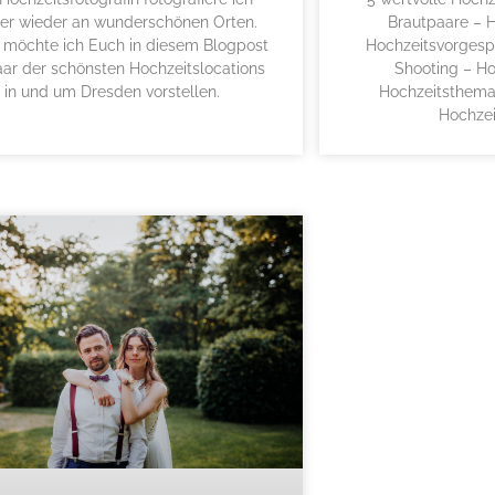
er wieder an wunderschönen Orten.
Brautpaare – 
 möchte ich Euch in diesem Blogpost
Hochzeitsvorgesp
aar der schönsten Hochzeitslocations
Shooting – Ho
in und um Dresden vorstellen.
Hochzeitsthema
Hochzei