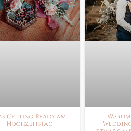
as Getting Ready am
Warum 
Hochzeitstag
Wedding