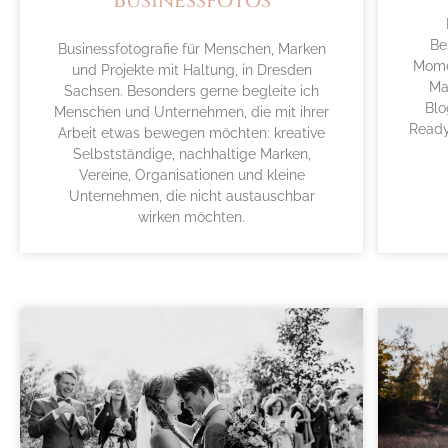
Businessfotos
Be
Businessfotografie für Menschen, Marken
Momen
und Projekte mit Haltung, in Dresden
Ma
Sachsen. Besonders gerne begleite ich
Blo
Menschen und Unternehmen, die mit ihrer
Ready
Arbeit etwas bewegen möchten: kreative
Selbstständige, nachhaltige Marken,
Vereine, Organisationen und kleine
Unternehmen, die nicht austauschbar
wirken möchten.