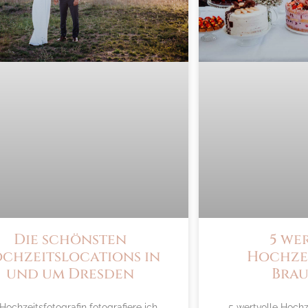
Die schönsten
5 we
chzeitslocations in
Hochzei
und um Dresden
Brau
 Hochzeitsfotografin fotografiere ich
5 wertvolle Hochze