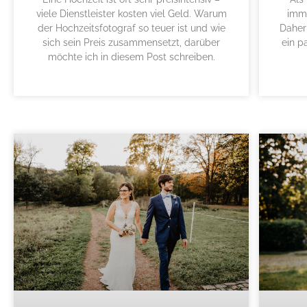
viele Dienstleister kosten viel Geld. Warum
imm
der Hochzeitsfotograf so teuer ist und wie
Daher
sich sein Preis zusammensetzt, darüber
ein p
möchte ich in diesem Post schreiben.