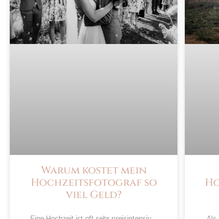
Warum kostet mein
Hochzeitsfotograf so
Ho
viel Geld?
Eine Hochzeit ist oft sehr preisintensiv –
Als