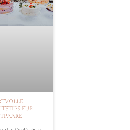
rtvolle
tstips für
tpaare
itstips für glückliche